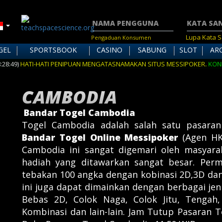
NAMA PENGGUNA
KATA SA
Lupa Kata S
Pengaduan Konsumen
GEL
SPORTSBOOK
CASINO
SABUNG
SLOT
AR
:49)
HATI-HATI PENIPUAN MENGATASNAMAKAN SITUS MESSIPOKER.
KONFIR
CAMBODIA
Bandar Togel Cambodia
Togel Cambodia adalah salah satu pasaran
Bandar Togel Online Messipoker
(Agen HK
Cambodia ini sangat digemari oleh masyarak
hadiah yang ditawarkan sangat besar. Perma
tebakan 100 angka dengan kobinasi 2D,3D dan
ini juga dapat dimainkan dengan berbagai jen
Bebas 2D, Colok Naga, Colok Jitu, Tengah, 
Kombinasi dan lain-lain. Jam Tutup Pasaran 