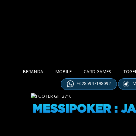
BERANDA
MOBILE
CARD GAMES
TOGE
+6285947198092
M
MESSIPOKER : 