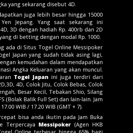
a yang sekarang disebut 4D.
apatkan juga lebih besar hingga 15000
Yen Jepang. Yang saat sekarang ini
 4D, 3D dengan hadiah Rp. 400rb dan 2D
ang di betting dengan modal Rp. 1000.
g ada di Situs Togel Online Messipoker
el Japan yang sudah tidak asing lagi,
n dengan kemudahan dalam mendapatkan
nasi Angka Keluaran yang akan muncul.
saran
Togel Japan
ini juga terdiri dari
D,3D, 4D, Colok Jitu, Colok Bebas, Colok
ngah, Besar Kecil, Tebakan Shio, Silang
Bolak Balik Full Set) dan lain-lain. Jam
17.00 WIB / 17.20 WIB (GMT + 7).
rcepat bisa anda ikutin pada Jam Buka
ne Terpercaya
Messipoker
(Agen HKB
ogel Online terbesar hingga 65% bagi