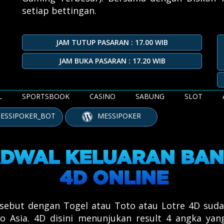
setiap bettingan.
JAM TUTUP PASARAN : 17.00 WIB
JAM BUKA PASARAN : 17.20 WIB
L
SPORTSBOOK
CASINO
SABUNG
SLOT
ESSIPOKER_BOT
MESSIPOKER
JADWAL KELUARAN BA
4D ONLINE
sebut dengan Togel atau Toto atau Lotre 4D suda
do Asia. 4D disini menunjukan result 4 angka ya