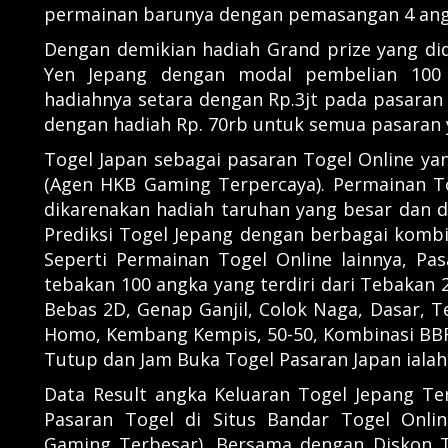
permainan barunya dengan pemasangan 4 angk
Dengan demikian hadiah Grand prize yang did
Yen Jepang dengan modal pembelian 100 
hadiahnya setara dengan Rp.3jt pada pasaran
dengan hadiah Rp. 70rb untuk semua pasaran y
Togel Japan sebagai pasaran Togel Online yan
(Agen HKB Gaming Terpercaya). Permainan Tog
dikarenakan hadiah taruhan yang besar da
Prediksi Togel Jepang dengan berbagai kombi
Seperti Permainan Togel Online lainnya, Pa
tebakan 100 angka yang terdiri dari Tebakan 2
Bebas 2D, Genap Ganjil, Colok Naga, Dasar, Te
Homo, Kembang Kempis, 50-50, Kombinasi BBFS (
Tutup dan Jam Buka Togel Pasaran Japan ialah 
Data Result angka Keluaran Togel Jepang Te
Pasaran Togel di Situs Bandar Togel Onli
Gaming Terbesar). Bersama dengan Diskon T