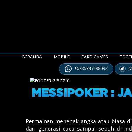
BERANDA
MOBILE
CARD GAMES
TOGE
+6285947198092
M
MESSIPOKER : 
Permainan menebak angka atau biasa di
dari generasi cucu sampai sepuh di In