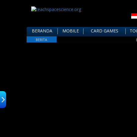
BERANDA
MOBILE
CARD GAMES
TO
(09
BERITA