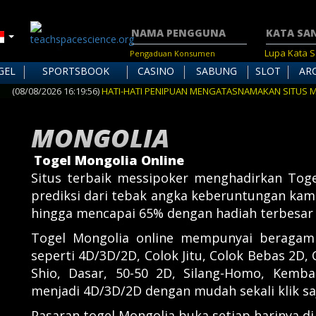
NAMA PENGGUNA
KATA SA
Lupa Kata S
Pengaduan Konsumen
GEL
SPORTSBOOK
CASINO
SABUNG
SLOT
AR
(08/08/2026 16:19:56)
HATI-HATI PENIPUAN MENGATASNAMAKAN SITUS MES
MONGOLIA
Togel Mongolia Online
Situs terbaik messipoker menghadirkan Togel
prediksi dari tebak angka keberuntungan kamu
hingga mencapai 65% dengan hadiah terbesar x
Togel Mongolia online mempunyai beragam 
seperti 4D/3D/2D, Colok Jitu, Colok Bebas 2D,
Shio, Dasar, 50-50 2D, Silang-Homo, Kemb
menjadi 4D/3D/2D dengan mudah sekali klik sa
Pasaran togel Mongolia buka setiap harinya di