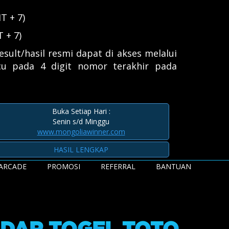
T + 7)
 + 7)
esult/hasil resmi dapat di akses melalui
cu pada 4 digit nomor terakhir pada
Buka Setiap Hari :
Senin s/d Minggu
www.mongoliawinner.com
HASIL LENGKAP
ARCADE
PROMOSI
REFERRAL
BANTUAN
NDAR TOGEL TOTO