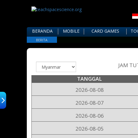
BERANDA
MOBILE
CARD GAMES
TO
BERITA
JAM TUT
TANGGAL
2026-08-08
2026-08-07
2026-08-06
2026-08-05