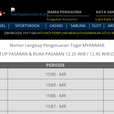
NAMA PENGGUNA
KATA SA
Lupa Kata S
Pengaduan Konsumen
GEL
SPORTSBOOK
CASINO
SABUNG
SLOT
AR
(08/08/2026 19:51:04)
HATI-HATI PENIPUAN MENGATASNAMAKAN SITUS MES
Nomor Lengkap Pengeluaran Togel MYANMAR
UP PASARAN & BUKA PASARAN 12.25 WIB / 12.45 WIB (
PERIODE
1590 - MR
1589 - MR
1588 - MR
1587 - MR