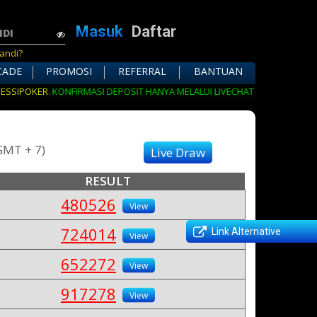
Masuk
Daftar
NDI
andi?
CADE
PROMOSI
REFERRAL
BANTUAN
SIPOKER.
KONFIRMASI DEPOSIT HANYA MELALUI LIVECHAT DAN WHATSAPP. 
GMT + 7)
Live Draw
RESULT
480526
View
724014
Link Alternative
View
652272
View
917278
View