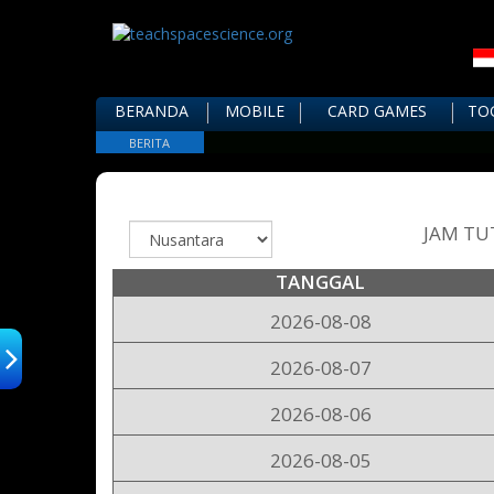
BERANDA
MOBILE
CARD GAMES
TO
(
BERITA
JAM TUT
TANGGAL
2026-08-08
2026-08-07
2026-08-06
2026-08-05