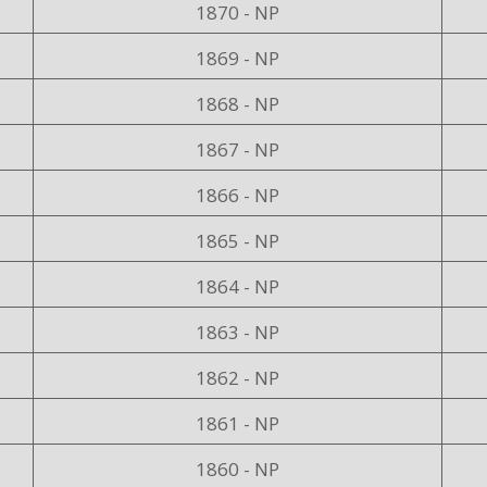
1870 - NP
1869 - NP
1868 - NP
1867 - NP
1866 - NP
1865 - NP
1864 - NP
1863 - NP
1862 - NP
1861 - NP
1860 - NP