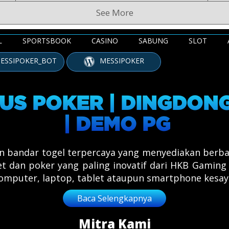
See More
L
SPORTSBOOK
CASINO
SABUNG
SLOT
ESSIPOKER_BOT
MESSIPOKER
TUS POKER | DINGDONG
| DEMO PG
an bandar togel terpercaya yang menyediakan berba
et dan poker yang paling inovatif dari HKB Gaming
komputer, laptop, tablet ataupun smartphone kesay
Baca Selengkapnya
Mitra Kami