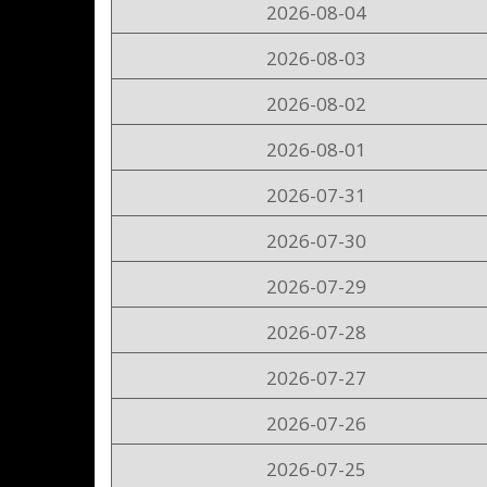
2026-08-04
2026-08-03
2026-08-02
2026-08-01
2026-07-31
2026-07-30
2026-07-29
2026-07-28
2026-07-27
2026-07-26
2026-07-25