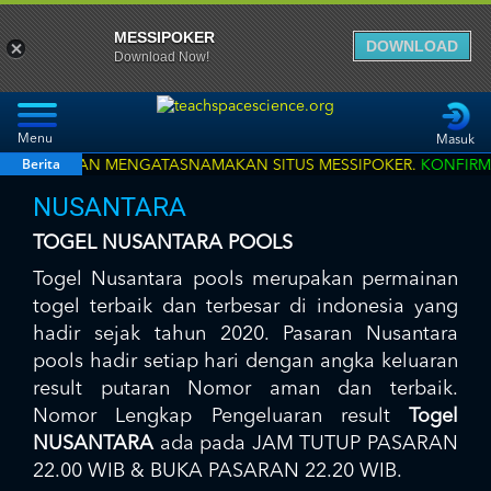
MESSIPOKER
DOWNLOAD
Download Now!
Menu
Masuk
Berita
ATI PENIPUAN MENGATASNAMAKAN SITUS MESSIPOKER.
KONFIRMA
NUSANTARA
TOGEL NUSANTARA POOLS
Togel Nusantara pools merupakan permainan
togel terbaik dan terbesar di indonesia yang
hadir sejak tahun 2020. Pasaran Nusantara
pools hadir setiap hari dengan angka keluaran
result putaran Nomor aman dan terbaik.
Nomor Lengkap Pengeluaran result
Togel
NUSANTARA
ada pada JAM TUTUP PASARAN
22.00 WIB & BUKA PASARAN 22.20 WIB.